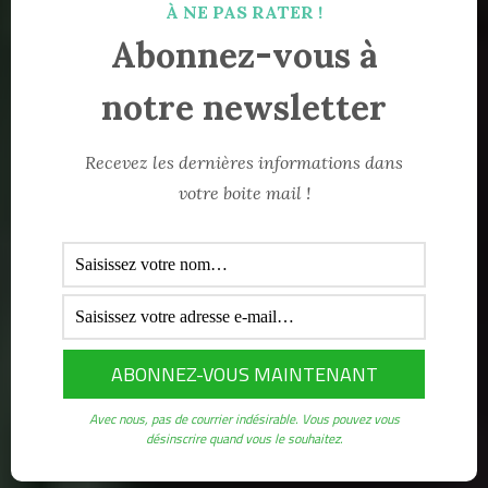
À NE PAS RATER !
Abonnez-vous à
notre newsletter
Recevez les dernières informations dans
Qui sommes nous ?
votre boite mail !
Le Centre Africain de Formation pour le
Développement (CENAFOD) est une
organisation non gouvernementale créée
en janvier 1991 à Conakry (République de
Guinée) par des personnes physiques et
morales de diverses nationalités.
Avec nous, pas de courrier indésirable. Vous pouvez vous
désinscrire quand vous le souhaitez.