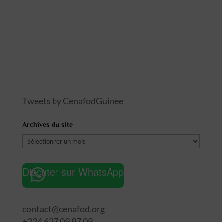
Tweets by CenafodGuinee
Archives du site
Archives
du
site
Discuter sur WhatsApp
contact@cenafod.org
+224 627 09 97 09