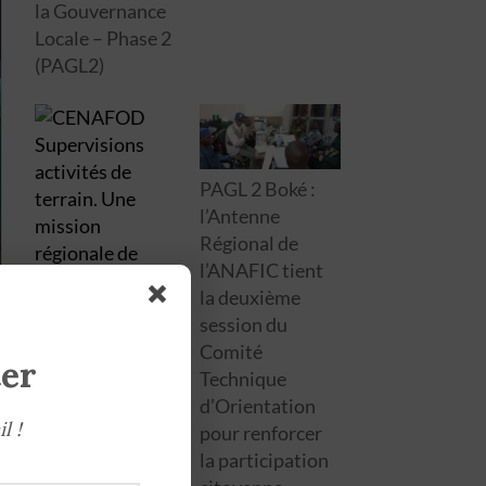
la Gouvernance
Locale – Phase 2
(PAGL2)
PAGL 2 Boké :
l’Antenne
Régional de
l’ANAFIC tient
la deuxième
session du
Comité
ter
Technique
d’Orientation
l !
pour renforcer
CENAFOD/Bok
la participation
é : la