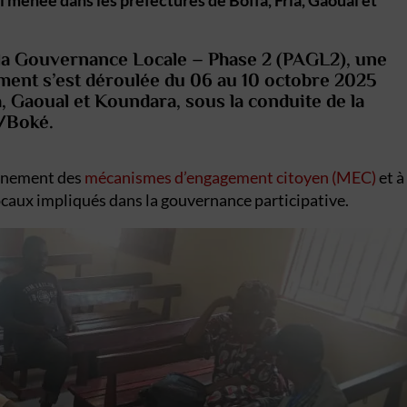
i menée dans les préfectures de Boffa, Fria, Gaoual et
 la Gouvernance Locale – Phase 2 (PAGL2)
, une
ment s’est déroulée du
06 au 10 octobre 2025
a, Gaoual et Koundara
, sous la conduite de la
2/Boké
.
onnement des
mécanismes d’engagement citoyen (MEC)
et à
locaux impliqués dans la gouvernance participative.