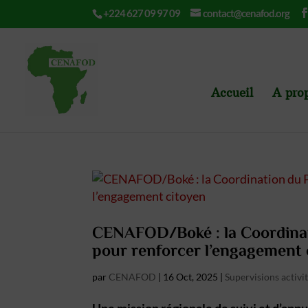
+224 627 09 97 09
contact@cenafod.org
Accueil
A pro
CENAFOD/Boké : la Coordinati
pour renforcer l’engagement 
par
CENAFOD
|
16 Oct, 2025
|
Supervisions activit