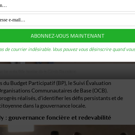
s de courrier indésirable. Vous pouvez vous désinscrire quand vous
c les autorités locales de la CU de Koundara
s du Budget Participatif (BP), le Suivi Évaluation
 Organisations Communautaires de Base (OCB).
grès réalisés, d’identifier les défis persistants et de
citoyenne dans la gouvernance locale.
ly : gouvernance foncière et redevabilité