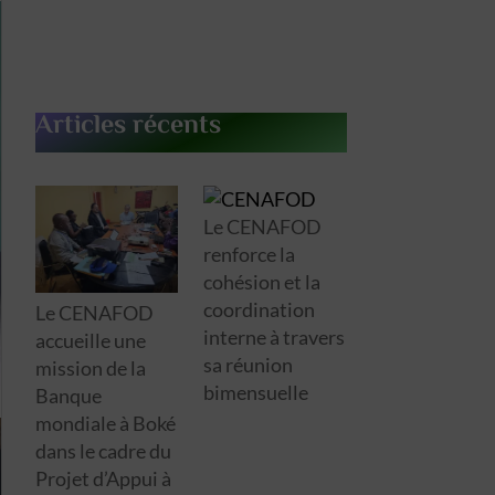
Articles récents
Le CENAFOD
renforce la
cohésion et la
coordination
Le CENAFOD
interne à travers
accueille une
sa réunion
mission de la
bimensuelle
Banque
mondiale à Boké
dans le cadre du
Projet d’Appui à