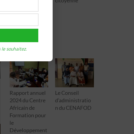
citoyenne
Coordination du
PAGL2 à
l’écoute des
collectivités
pour renforcer
l’engagement
citoyen
 le souhaitez.
Rapport annuel
Le Conseil
2024 du Centre
d’administratio
Africain de
n du CENAFOD
Formation pour
le
Développement