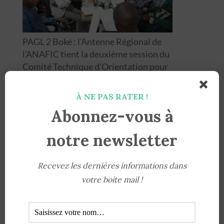
PAGL 2 Boké : l’Antenne Régional de
l’ANAFIC tient la deuxième session du
Comité Technique d’Orientation pour
renforcer la participation citoyenne
À NE PAS RATER !
Abonnez-vous à
notre newsletter
Recevez les dernières informations dans
votre boite mail !
Rapport annuel 2024 du Centre Africain de