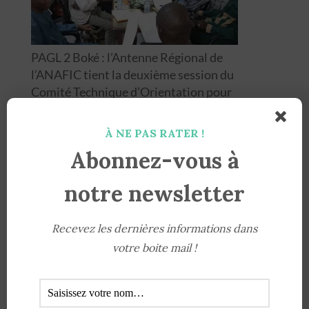
PAGL 2 Boké : l’Antenne Régional de
l’ANAFIC tient la deuxième session du
Comité Technique d’Orientation pour
renforcer la participation citoyenne
À NE PAS RATER !
Abonnez-vous à
notre newsletter
Recevez les dernières informations dans
votre boite mail !
Rapport annuel 2024 du Centre Africain de